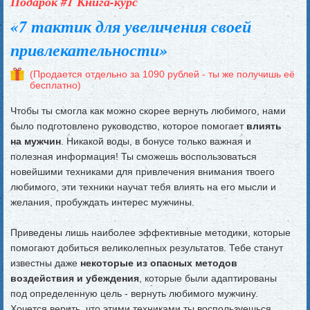
Подарок #1 Книга-курс
«7 тактик для увеличения своей
привлекательности»
(Продается отдельно за 1090 рублей - ты же получишь её
бесплатно)
Чтобы ты смогла как можно скорее вернуть любимого, нами
было подготовлено руководство, которое помогает
влиять
на мужчин
. Никакой воды, в бонусе только важная и
полезная информация! Ты сможешь воспользоваться
новейшими техниками для привлечения внимания твоего
любимого, эти техники научат тебя влиять на его мысли и
желания, пробуждать интерес мужчины.
Приведены лишь наиболее эффективные методики, которые
помогают добиться великолепных результатов. Тебе станут
известны даже
некоторые из опасных методов
воздействия и убеждения
, которые были адаптированы
под определенную цель - вернуть любимого мужчину.
Хочется верить, что этими техниками ты воспользуешься