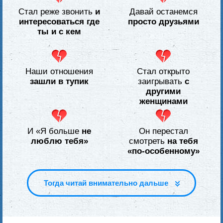
Стал реже звонить
и
Давай останемся
интересоваться где
просто друзьями
ты
и с кем
Наши отношения
Стал открыто
зашли в тупик
заигрывать
с
другими
женщинами
И «Я больше
не
Он перестал
люблю тебя»
смотреть
на тебя
«по-особенному»
Тогда читай внимательно дальше