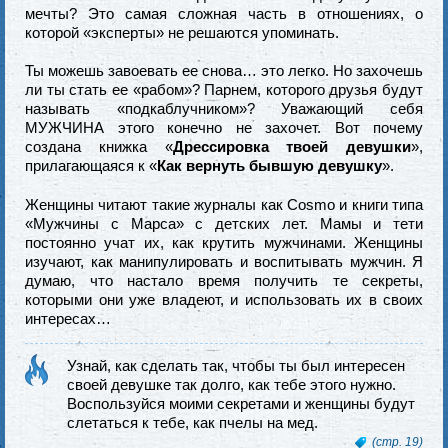
мечты? Это самая сложная часть в отношениях, о
которой «эксперты» не решаются упоминать.
Ты можешь завоевать ее снова… это легко. Но захочешь
ли ты стать ее «рабом»? Парнем, которого друзья будут
называть «подкаблучником»? Уважающий себя
МУЖЧИНА этого конечно не захочет. Вот почему
создана книжка «
Дрессировка твоей девушки
»,
прилагающаяся к «
Как вернуть бывшую девушку
».
Женщины читают такие журналы как Cosmo и книги типа
«Мужчины с Марса» с детских лет. Мамы и тети
постоянно учат их, как крутить мужчинами. Женщины
изучают, как манипулировать и воспитывать мужчин. Я
думаю, что настало время получить те секреты,
которыми они уже владеют, и использовать их в своих
интересах…
Узнай, как сделать так, чтобы ты был интересен
своей девушке так долго, как тебе этого нужно.
Воспользуйся моими секретами и женщины будут
слетаться к тебе, как пчелы на мед.
(стр. 19)