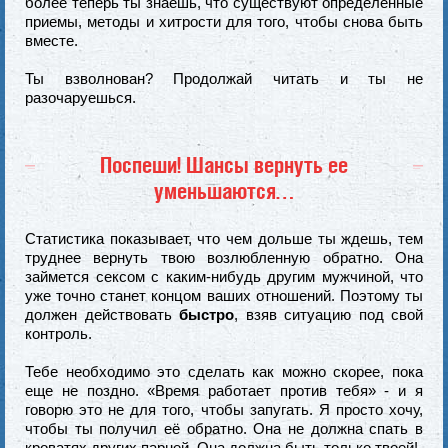
более теперь ты знаешь, что существуют определенные
приемы, методы и хитрости для того, чтобы снова быть
вместе.
Ты взволнован? Продолжай читать и ты не
разочаруешься.
Поспеши! Шансы вернуть ее
уменьшаются…
Статистика показывает, что чем дольше ты ждешь, тем
труднее вернуть твою возлюбленную обратно. Она
займется сексом с каким-нибудь другим мужчиной, что
уже точно станет концом ваших отношений. Поэтому ты
должен действовать
быстро
, взяв ситуацию под свой
контроль.
Тебе необходимо это сделать как можно скорее, пока
еще не поздно. «Время работает против тебя» - и я
говорю это не для того, чтобы запугать. Я просто хочу,
чтобы ты получил её обратно. Она не должна спать в
кроватях других парней. Она должна быть только твоей!