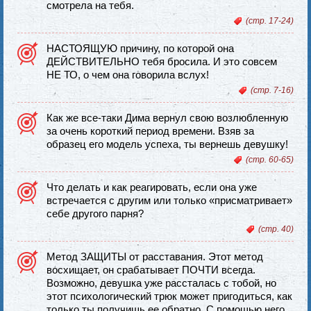
смотрела на тебя.
(стр. 17-24)
НАСТОЯЩУЮ причину, по которой она
ДЕЙСТВИТЕЛЬНО тебя бросила. И это совсем
НЕ ТО, о чем она говорила вслух!
(стр. 7-16)
Как же все-таки Дима вернул свою возлюбленную
за очень короткий период времени. Взяв за
образец его модель успеха, ты вернешь девушку!
(стр. 60-65)
Что делать и как реагировать, если она уже
встречается с другим или только «присматривает»
себе другого парня?
(стр. 40)
Метод ЗАЩИТЫ от расставания. Этот метод
восхищает, он срабатывает ПОЧТИ всегда.
Возможно, девушка уже рассталась с тобой, но
этот психологический трюк может пригодиться, как
только ты получишь ее обратно. С помощью него