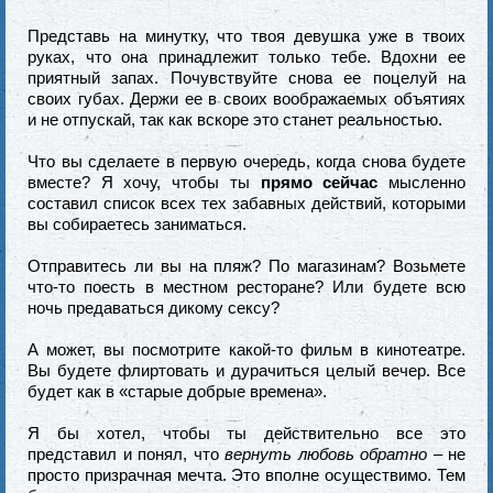
Представь на минутку, что твоя девушка уже в твоих
руках, что она принадлежит только тебе. Вдохни ее
приятный запах. Почувствуйте снова ее поцелуй на
своих губах. Держи ее в своих воображаемых объятиях
и не отпускай, так как вскоре это станет реальностью.
Что вы сделаете в первую очередь, когда снова будете
вместе? Я хочу, чтобы ты
прямо сейчас
мысленно
составил список всех тех забавных действий, которыми
вы собираетесь заниматься.
Отправитесь ли вы на пляж? По магазинам? Возьмете
что-то поесть в местном ресторане? Или будете всю
ночь предаваться дикому сексу?
А может, вы посмотрите какой-то фильм в кинотеатре.
Вы будете флиртовать и дурачиться целый вечер. Все
будет как в «старые добрые времена».
Я бы хотел, чтобы ты действительно все это
представил и понял, что
вернуть любовь обратно
– не
просто призрачная мечта. Это вполне осуществимо. Тем